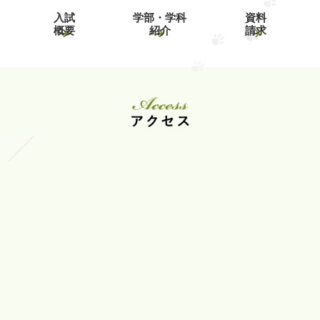
入試
学部・学科
資料
概要
紹介
請求
ア