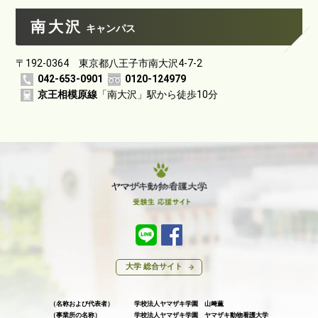
南大沢
キャンパス
〒192-0364 東京都八王子市南大沢4-7-2
042-653-0901
0120-124979
京王相模原線
「南大沢」駅から徒歩10分
大学 総合サイト
（名称および代表者）
学校法人ヤマザキ学園 山﨑薫
（事業所の名称）
学校法人ヤマザキ学園 ヤマザキ動物看護大学