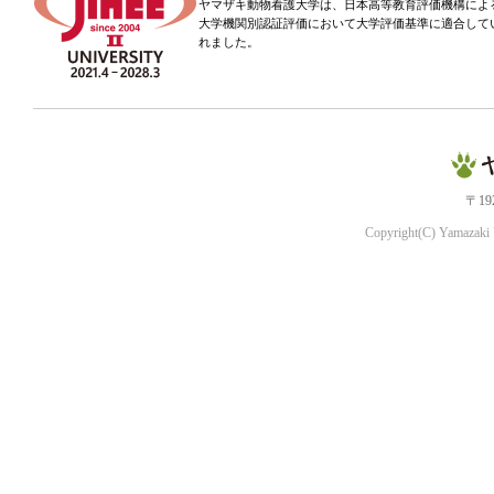
ヤマザキ動物看護大学は、日本高等教育評価機構によ
大学機関別認証評価において大学評価基準に適合して
れました。
〒19
Copyright(C) Yamazaki U