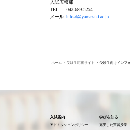
入試広報部
TEL 042-689-5254
メール
info-d@yamazaki.ac.jp
ホーム
>
受験生応援サイト
>
受験生向けインフ
入試案内
学びを知る
アドミッションポリシー
充実した実習授業