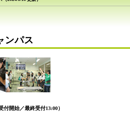
ャンパス
0受付開始／
最終受付
13:00
）