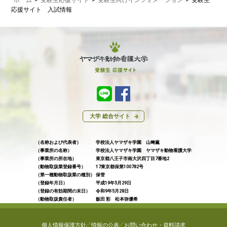
応援サイト 入試情報
大学 総合サイト
（名称および代表者）
学校法人ヤマザキ学園 山﨑薫
（事業所の名称）
学校法人ヤマザキ学園 ヤマザキ動物看護大学
（事業所の所在地）
東京都八王子市南大沢四丁目7番地2
（動物取扱業登録番号）
17東京都保第100782号
（第一種動物取扱業の種別）
保管
（登録年月日）
平成19年5月29日
（登録の有効期間の末日）
令和9年5月28日
（動物取扱責任者）
飯田 彩 松本弥優希
個人情報保護方針
情報の公表
お問い合わせ・資料請求