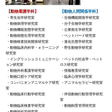
【動物看護学科】
【動物人間関係学科】
・寄生虫学研究室
・生物機能開発学研究室
・動物病理学研究室
・分子生物学研究室
・動物機能形態学研究室
・公衆衛生学研究室
・動物病態生理学研究室
・ペットバード研究室
・動物検査技術開発研究室
・進化生態学研究室
・動物臨床内科学・ｅラーニング
・野生動物学研究室
研究室
・イングリッシュコミュニケーシ
・ペットの社会学・ペット
ョン研究室
ロス研究室
・動物外科看護学研究室
・情報教育研究室
・動物口腔ケア研究室
・臨床心理学研究室
・コンパニオンアニマルケア研究
・アニマルセラピー研究室
室
・動物臨床行動学研究室
・伴侶動物行動管理学研究
室
・動物臨床検査学研究室
・動物飼育管理研究室
・動物福祉学研究室