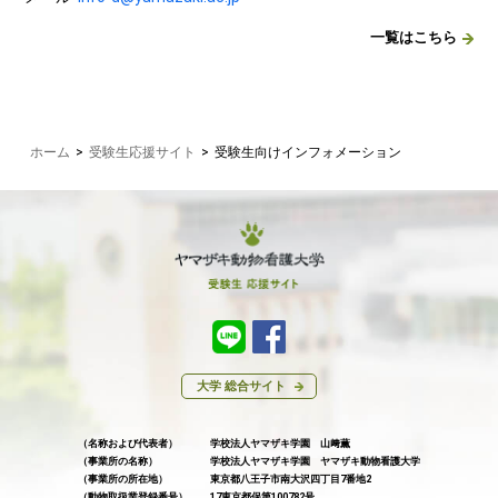
一覧はこちら
ホーム
>
受験生応援サイト
>
受験生向けインフォメーション
大学 総合サイト
（名称および代表者）
学校法人ヤマザキ学園 山﨑薫
（事業所の名称）
学校法人ヤマザキ学園 ヤマザキ動物看護大学
（事業所の所在地）
東京都八王子市南大沢四丁目7番地2
（動物取扱業登録番号）
17東京都保第100782号