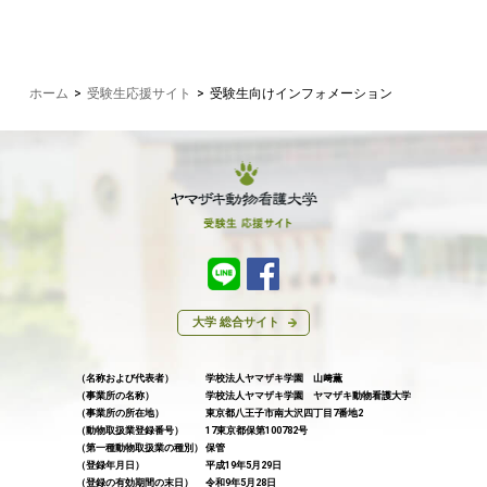
ホーム
>
受験生応援サイト
>
受験生向けインフォメーション
大学 総合サイト
（名称および代表者）
学校法人ヤマザキ学園 山﨑薫
（事業所の名称）
学校法人ヤマザキ学園 ヤマザキ動物看護大学
（事業所の所在地）
東京都八王子市南大沢四丁目7番地2
（動物取扱業登録番号）
17東京都保第100782号
（第一種動物取扱業の種別）
保管
（登録年月日）
平成19年5月29日
（登録の有効期間の末日）
令和9年5月28日