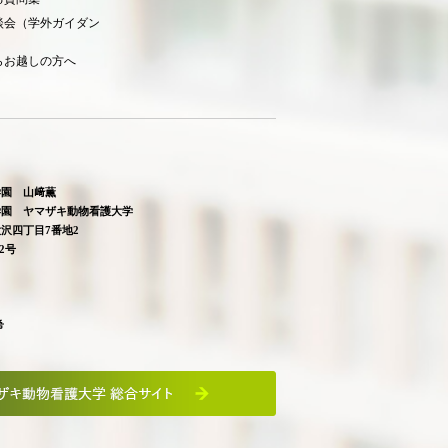
談会（学外ガイダン
らお越しの方へ
学園 山﨑薫
学園 ヤマザキ動物看護大学
沢四丁目7番地2
2号
希