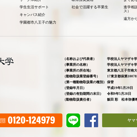
学生生活サポート
社会で活躍する卒業生
進学相
ス）
キャンパス紹介
遠方か
学園都市八王子の魅力
（名称および代表者）
学校法人ヤマザキ
（事業所の名称）
学校法人ヤマザキ
（事業所の所在地）
東京都八王子市南大
（動物取扱業登録番号）
17東京都保第10078
（第一種動物取扱業の種別）
保管
（登録年月日）
平成19年5月29日
（登録の有効期間の末日）
令和9年5月28日
（動物取扱責任者）
飯田 彩 松本弥優