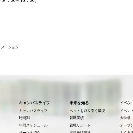
金９：00～16：00）
ォメーション
キャンパスライフ
未来を知る
イベン
キャンパスライフ
ペットを取り巻く環境
イベン
時間割
就職実績
大学祭
年間スケジュール
就職サポート
オープ
サークル紹介
取得推奨資格
よくあ