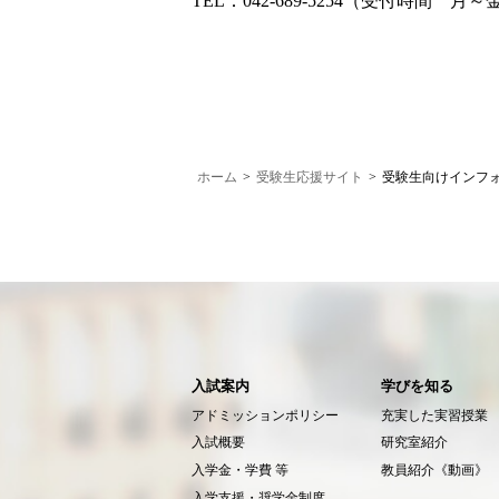
TEL：042-689-5254（受付時間 月～
ホーム
>
受験生応援サイト
>
受験生向けインフ
入試案内
学びを知る
アドミッションポリシー
充実した実習授業
入試概要
研究室紹介
入学金・学費 等
教員紹介《動画》
入学支援・奨学金制度